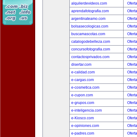
alquilerdevideos.com
Ofert
aprendafotografia.com
Ofert
argentinateamo.com
Ofert
bolsasecologicas.com
Ofert
buscamascotas.com
Ofert
catalogodebelleza.com
Ofert
concursofotografia.com
Ofert
contactosprivados.com
Ofert
disertar.com
Ofert
e-calidad.com
Ofert
e-cargas.com
Ofert
e-cosmetica.com
Ofert
e-cupon.com
Ofert
e-grupos.com
Ofert
e-inteligencia.com
Ofert
e-Kiosco.com
Ofert
e-opiniones.com
Ofert
e-padres.com
Ofert