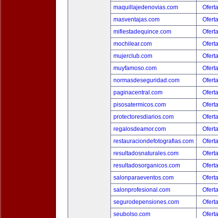
maquillajedenovias.com
Ofert
masventajas.com
Ofert
mifiestadequince.com
Ofert
mochilear.com
Ofert
mujerclub.com
Ofert
muyfamoso.com
Ofert
normasdeseguridad.com
Ofert
paginacentral.com
Ofert
pisosatermicos.com
Ofert
protectoresdiarios.com
Ofert
regalosdeamor.com
Ofert
restauraciondefotografias.com
Ofert
resultadosnaturales.com
Ofert
resultadosorganicos.com
Ofert
salonparaeventos.com
Ofert
salonprofesional.com
Ofert
segurodepensiones.com
Ofert
seubolso.com
Ofert