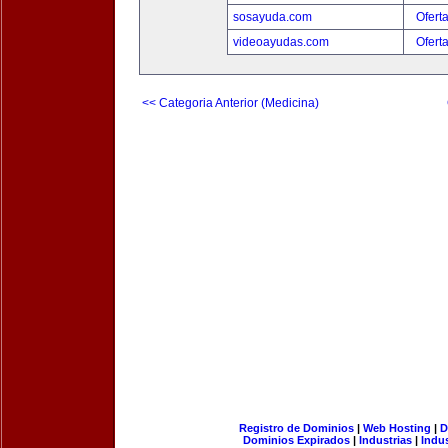
sosayuda.com
Ofert
videoayudas.com
Ofert
<< Categoria Anterior (Medicina)
Registro de Dominios
|
Web Hosting
|
D
Dominios Expirados
|
Industrias
|
Indu