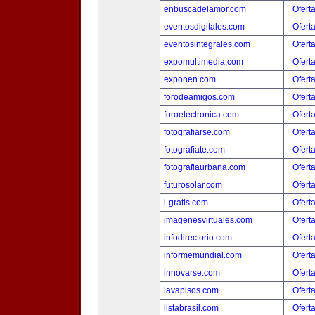
enbuscadelamor.com
Ofert
eventosdigitales.com
Ofert
eventosintegrales.com
Ofert
expomultimedia.com
Ofert
exponen.com
Ofert
forodeamigos.com
Ofert
foroelectronica.com
Ofert
fotografiarse.com
Ofert
fotografiate.com
Ofert
fotografiaurbana.com
Ofert
futurosolar.com
Ofert
i-gratis.com
Ofert
imagenesvirtuales.com
Ofert
infodirectorio.com
Ofert
informemundial.com
Ofert
innovarse.com
Ofert
lavapisos.com
Ofert
listabrasil.com
Ofert