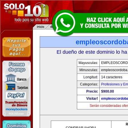
empleoscordob
El dueño de este dominio lo ha
Mayusculas:
EMPLEOSCORD
Minusculas:
empleoscordoba
Longitud:
14 caracteres
Categorias:
Profesiones y E
Precio:
$900.00
Visitar!
empleoscordob
Serán consideradas ofer
R