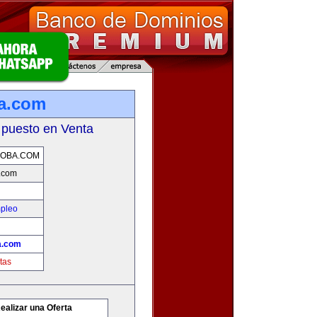
a.com
 puesto en Venta
OBA.COM
.com
mpleo
a.com
tas
ealizar una Oferta