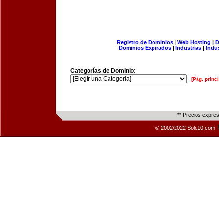
Registro de Dominios
|
Web Hosting
|
D
Dominios Expirados
|
Industrias
|
Indu
Categorías de Dominio:
[Pág. princi
** Precios expre
© 2002/2022 Solo10.com