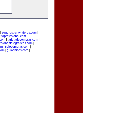
|
segurosparaviajeros.com
|
ariaprofesional.com
|
.com
|
tarjetadecompras.com
|
esionesfotograficas.com
|
om
|
solocompras.com
|
com
|
guiachicos.com
|