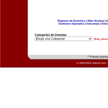
Registro de Dominios
|
Web Hosting
|
D
Dominios Expirados
|
Industrias
|
Indu
Categorías de Dominio:
[Pág. princi
** Precios expre
© 2002/2022 Solo10.com