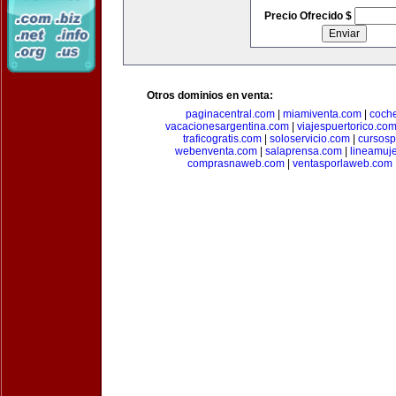
Precio Ofrecido $
Otros dominios en venta:
paginacentral.com
|
miamiventa.com
|
coch
vacacionesargentina.com
|
viajespuertorico.co
traficogratis.com
|
soloservicio.com
|
cursosp
webenventa.com
|
salaprensa.com
|
lineamuj
comprasnaweb.com
|
ventasporlaweb.com