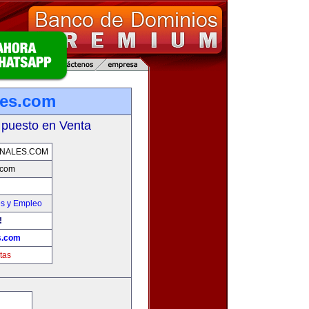
les.com
 puesto en Venta
NALES.COM
.com
es y Empleo
!
s.com
tas