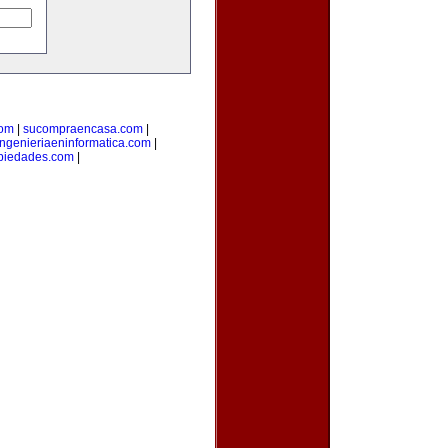
com
|
sucompraencasa.com
|
ingenieriaeninformatica.com
|
opiedades.com
|