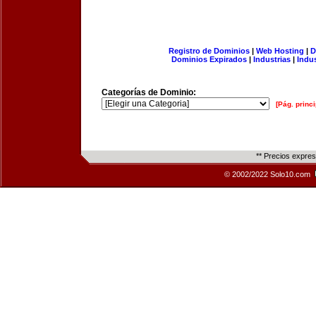
Registro de Dominios
|
Web Hosting
|
D
Dominios Expirados
|
Industrias
|
Indu
Categorías de Dominio:
[Pág. princi
** Precios expre
© 2002/2022 Solo10.com