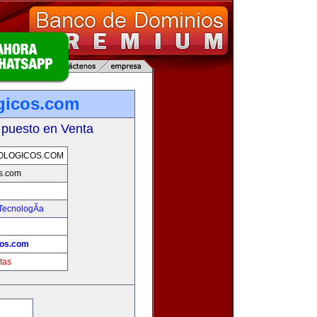
gicos.com
 puesto en Venta
OLOGICOS.COM
os.com
TecnologÃ­a
cos.com
tas