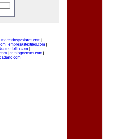
|
mercadosyvalores.com
|
.com
|
empresastextiles.com
|
adosmedellin.com
|
.com
|
catalogocasas.com
|
udadano.com
|