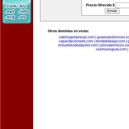
Precio Ofrecido $
Otros dominios en venta:
cateringempresas.com
|
guiaexpediciones.c
capacitacionweb.com
|
dondetrabajar.com
|
inmueblesdealquiler.com
|
pisosatermicos.c
casinouruguay.com
|