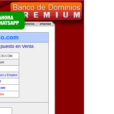
io.com
 puesto en Venta
CIO.COM
com
nes y Empleo
!
.com
tas