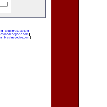
om
|
alquileresusa.com
|
gestiondenegocio.com
|
om
|
brasilnegocios.com
|