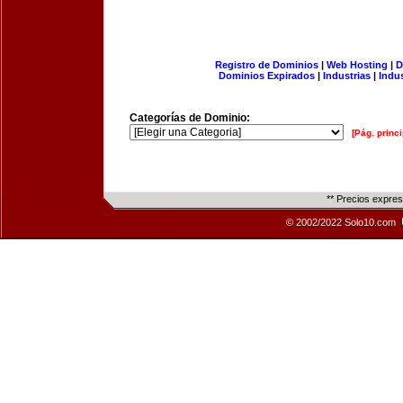
Registro de Dominios
|
Web Hosting
|
D
Dominios Expirados
|
Industrias
|
Indu
Categorías de Dominio:
[Pág. princi
** Precios expre
© 2002/2022 Solo10.com