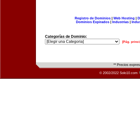
Registro de Dominios
|
Web Hosting
|
D
Dominios Expirados
|
Industrias
|
Indu
Categorías de Dominio:
[Pág. princi
** Precios expre
© 2002/2022 Solo10.com