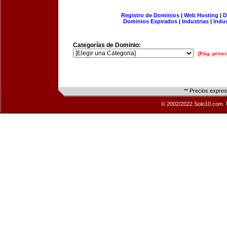
Registro de Dominios
|
Web Hosting
|
D
Dominios Expirados
|
Industrias
|
Indu
Categorías de Dominio:
[Pág. princi
** Precios expre
© 2002/2022 Solo10.com