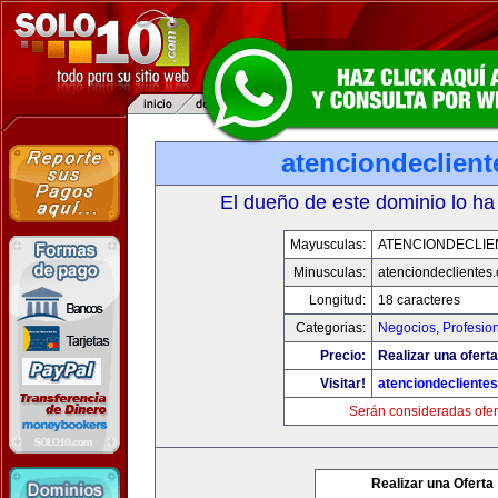
atenciondeclien
El dueño de este dominio lo ha
Mayusculas:
ATENCIONDECLIE
Minusculas:
atenciondeclientes
Longitud:
18 caracteres
Categorias:
Negocios
,
Profesio
Precio:
Realizar una oferta
Visitar!
atenciondecliente
Serán consideradas ofer
Realizar una Oferta