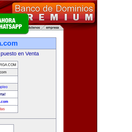
a.com
 puesto en Venta
RGA.COM
.com
mpleo
rta!
a.com
tas