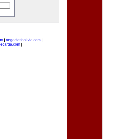
om
|
negociosbolivia.com
|
decarga.com
|