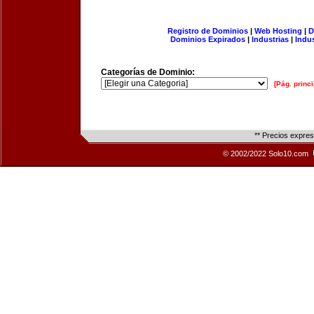
Registro de Dominios
|
Web Hosting
|
D
Dominios Expirados
|
Industrias
|
Indu
Categorías de Dominio:
[Pág. princi
** Precios expre
© 2002/2022 Solo10.com