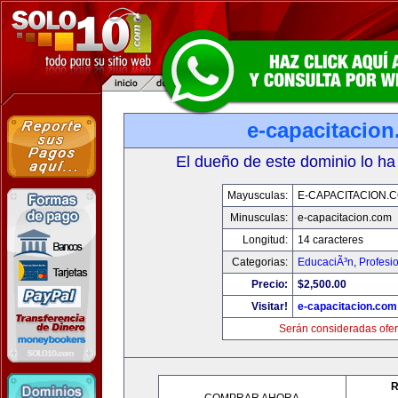
e-capacitacio
El dueño de este dominio lo ha
Mayusculas:
E-CAPACITACION.
Minusculas:
e-capacitacion.com
Longitud:
14 caracteres
Categorias:
EducaciÃ³n
,
Profesi
Precio:
$2,500.00
Visitar!
e-capacitacion.com
Serán consideradas ofer
R