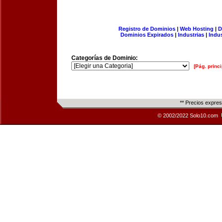
Registro de Dominios
|
Web Hosting
|
D
Dominios Expirados
|
Industrias
|
Indu
Categorías de Dominio:
[Pág. princi
** Precios expre
© 2002/2022 Solo10.com