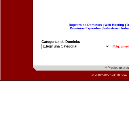
Registro de Dominios
|
Web Hosting
|
D
Dominios Expirados
|
Industrias
|
Indu
Categorías de Dominio:
[Pág. princi
** Precios expre
© 2002/2022 Solo10.com