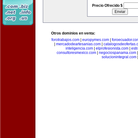
Precio Ofrecido $
Otros dominios en venta:
forotrabajos.com
|
europymes.com
|
foroecuador.co
|
mercadodeartesanias.com
|
catalogosdeofertas
inteligencia.com
|
elprofesionista.com
|
est
consultoresmexico.com
|
negociospanama.com
solucionintegral.com