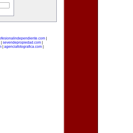
ofesionalindependiente.com
|
|
sevendepropiedad.com
|
m
|
agenciafotografica.com
|