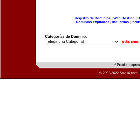
Registro de Dominios
|
Web Hosting
|
D
Dominios Expirados
|
Industrias
|
Indu
Categorías de Dominio:
[Pág. princi
** Precios expre
© 2002/2022 Solo10.com