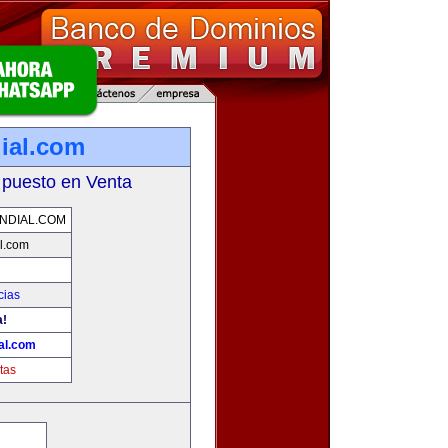
ial.com
 puesto en Venta
NDIAL.COM
l.com
cias
a!
al.com
tas