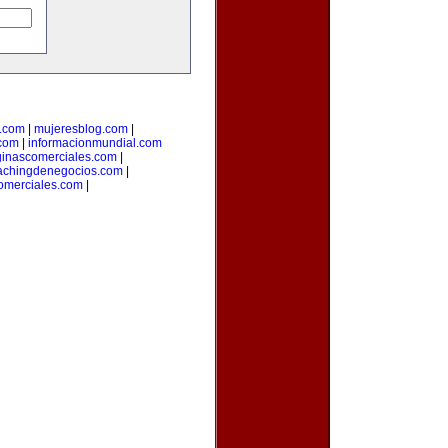
l.com
|
mujeresblog.com
|
.com
|
informacionmundial.com
inascomerciales.com
|
achingdenegocios.com
|
omerciales.com
|