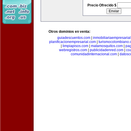
Precio Ofrecido $
Otros dominios en venta:
guiadescuentos.com
|
inmobiliariaempresaria
planificacionempresarial.com
|
turismocolombiano
|
limpiapisos.com
|
matamosquitos.com
|
pag
webregistros.com
|
publicidadenred.com
|
co
comunidadinternacional.com
|
datosc