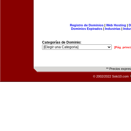
Registro de Dominios
|
Web Hosting
|
D
Dominios Expirados
|
Industrias
|
Indu
Categorías de Dominio:
[Pág. princi
** Precios expre
© 2002/2022 Solo10.com