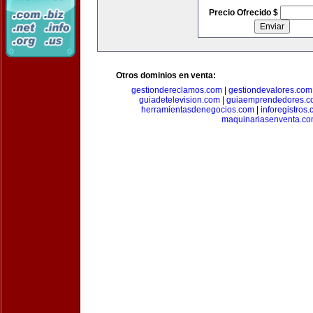
Precio Ofrecido $
Otros dominios en venta:
gestiondereclamos.com
|
gestiondevalores.com
guiadetelevision.com
|
guiaemprendedores.c
herramientasdenegocios.com
|
inforegistros
maquinariasenventa.c