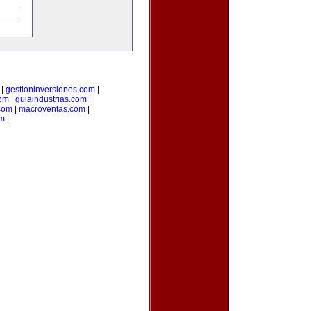
|
gestioninversiones.com
|
om
|
guiaindustrias.com
|
.com
|
macroventas.com
|
om
|